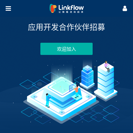
首页
应用开发合作伙伴招募
方案
集成
场景方案
行业方案
欢迎加入
营销研习社
广告追踪
营销自动化
客户画像
私域流量池
数据报表
生命周期管理
全域SCRM
保险行业
B2B行业
零售行业
汽车行业
关于我们
案例干货
微课堂
知识库
热门活动
公司介绍
公司动态
渠道合作
应用开发合作