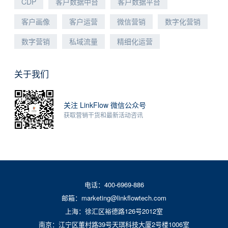
CDP
客户数据中台
客户数据平台
客户画像
客户运营
微信营销
数字化营销
数字营销
私域流量
精细化运营
关于我们
关注 LinkFlow 微信公众号
获取营销干货和最新活动咨讯
电话：400-6969-886
邮箱：marketing@linkflowtech.com
上海：徐汇区裕德路126号2012室
南京：江宁区董村路39号天琪科技大厦2号楼1006室