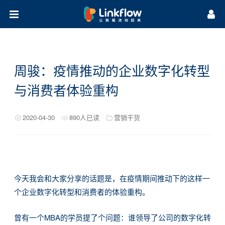
首页
方案
周骏：疫情推动的企业数字化转型
集成
场景方案
行业方案
与消费者体验重构
营销研习社
广告追踪
营销自动化
客户画像
私域流量池
数据报表
生命周期管理
全域SCRM
保险行业
B2B行业
零售行业
汽车行业
关于我们
案例干货
微课堂
知识库
热门活动
2020-04-30
890人已读
营销干货
公司介绍
公司动态
渠道合作
应用开发合作
今天我会和大家分享的话题是，在疫情期间推动下的这样一
个企业数字化转型和消费者的体验重构。
曾有一个MBA的学员提了个问题：谁领导了公司的数字化转