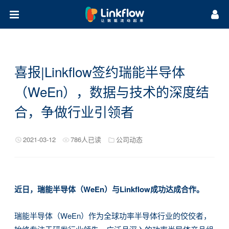
首页
方案
喜报|Linkflow签约瑞能半导体
集成
场景方案
行业方案
（WeEn），数据与技术的深度结
营销研习社
广告追踪
营销自动化
客户画像
私域流量池
数据报表
生命周期管理
全域SCRM
保险行业
B2B行业
零售行业
汽车行业
合，争做行业引领者
关于我们
案例干货
微课堂
知识库
热门活动
公司介绍
公司动态
渠道合作
应用开发合作
2021-03-12
786人已读
公司动态
近日，瑞能半导体（WeEn）与Linkflow成功达成合作。
瑞能半导体（WeEn）作为全球功率半导体行业的佼佼者，