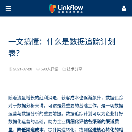
首页
方案
一文搞懂：什么是数据追踪计划
集成
场景方案
行业方案
表？
营销研习社
广告追踪
营销自动化
客户画像
私域流量池
数据报表
生命周期管理
全域SCRM
保险行业
B2B行业
零售行业
汽车行业
关于我们
案例干货
微课堂
知识库
热门活动
2021-07-28
590人已读
技术分享
公司介绍
公司动态
渠道合作
应用开发合作
随着流量增长的红利消退，获客成本也逐渐飙升，数据追踪
对于数据分析来讲，可谓是最重要的基础工作，是一切数据
运营与数据分析的重要前提。数据追踪计划可以为企业打好
数据化运营的基础，助力企业
精细化评估各渠道的渠道质
量
，
降低渠道成本
，提升渠道转化；找到
促进核心转化的相