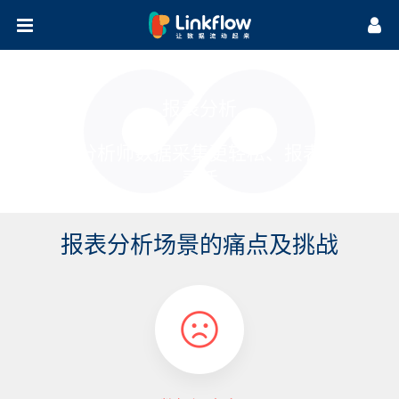
首页
方案
报表分析
集成
场景方案
行业方案
让数据分析师数据采集更轻松、报表分析更
营销研习社
广告追踪
营销自动化
客户画像
私域流量池
数据报表
生命周期管理
全域SCRM
保险行业
B2B行业
零售行业
汽车行业
灵活
关于我们
案例干货
微课堂
知识库
热门活动
公司介绍
公司动态
渠道合作
应用开发合作
报表分析场景的痛点及挑战